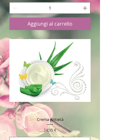
Aggiungi al carrello
Crema Antietà
Prezzo
24,95 €