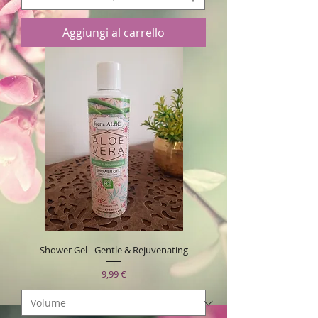
Aggiungi al carrello
Shower Gel - Gentle & Rejuvenating
Prezzo
9,99 €