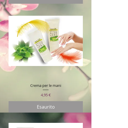
Crema per le mani
Prezzo
4,95 €
Esaurito