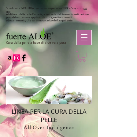
Spedizione GRATUITA per ordini superiori a 100€ – Scopri di
più
qui
Al di fuori delle Isole Canarie, a seconda del Paese di destinazione,
potrebbero essere applicati dazi doganali e spese di
sdoganamento, che saranno a carico dell'acquirente.
Cura della pelle a base di aloe vera pura
LINEA PER LA CURA DELLA
PELLE
All Over Indulgence