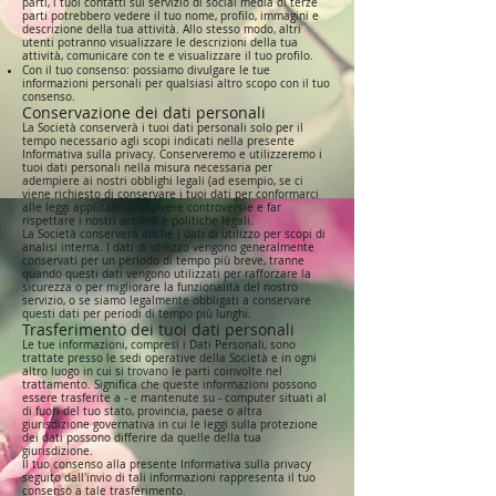
parti, i tuoi contatti sul servizio di social media di terze
parti potrebbero vedere il tuo nome, profilo, immagini e
descrizione della tua attività. Allo stesso modo, altri
utenti potranno visualizzare le descrizioni della tua
attività, comunicare con te e visualizzare il tuo profilo.
Con il tuo consenso: possiamo divulgare le tue
informazioni personali per qualsiasi altro scopo con il tuo
consenso.
Conservazione dei dati personali
La Società conserverà i tuoi dati personali solo per il
tempo necessario agli scopi indicati nella presente
Informativa sulla privacy. Conserveremo e utilizzeremo i
tuoi dati personali nella misura necessaria per
adempiere ai nostri obblighi legali (ad esempio, se ci
viene richiesto di conservare i tuoi dati per conformarci
alle leggi applicabili), risolvere controversie e far
rispettare i nostri accordi e politiche legali.
La Società conserverà anche i dati di utilizzo per scopi di
analisi interna. I dati di utilizzo vengono generalmente
conservati per un periodo di tempo più breve, tranne
quando questi dati vengono utilizzati per rafforzare la
sicurezza o per migliorare la funzionalità del nostro
servizio, o se siamo legalmente obbligati a conservare
questi dati per periodi di tempo più lunghi.
Trasferimento dei tuoi dati personali
Le tue informazioni, compresi i Dati Personali, sono
trattate presso le sedi operative della Società e in ogni
altro luogo in cui si trovano le parti coinvolte nel
trattamento. Significa che queste informazioni possono
essere trasferite a - e mantenute su - computer situati al
di fuori del tuo stato, provincia, paese o altra
giurisdizione governativa in cui le leggi sulla protezione
dei dati possono differire da quelle della tua
giurisdizione.
Il tuo consenso alla presente Informativa sulla privacy
seguito dall'invio di tali informazioni rappresenta il tuo
consenso a tale trasferimento.