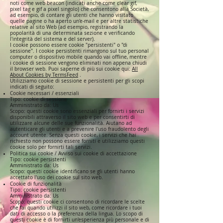
noti come web beacon (indicati anche come clear gif,
pixel tag e gif a pixel singolo) che consentono alla Società,
ad esempio, di contare gli utenti che hanno visitato
quelle pagine o ha aperto un'e-mail e per altre statistiche
relative al sito Web (ad esempio, registrando la
popolarità di una determinata sezione e verificando
l'integrità del sistema e del server).
I cookie possono essere cookie "persistenti" o "di
sessione". I cookie persistenti rimangono sul tuo personal
computer o dispositivo mobile quando vai offline, mentre
i cookie di sessione vengono eliminati non appena chiudi
il browser web. Puoi saperne di più sui cookie qui:
All
About Cookies by TermsFeed
.
Utilizziamo cookie di sessione e persistenti per gli scopi
indicati di seguito:
Cookie necessari / essenziali
Tipo: cookie di sessione
Amministrato da: Us
Scopo: questi cookie sono essenziali per fornirti i servizi
disponibili attraverso il sito web e per consentirti di
utilizzare alcune delle sue funzionalità. Aiutano ad
autenticare gli utenti e a prevenire l'uso fraudolento degli
account utente. Senza questi cookie, i servizi che hai
richiesto non possono essere forniti e utilizziamo questi
cookie solo per fornirti tali servizi.
Politica sui cookie / Avviso sui cookie di accettazione
Tipo: cookie persistenti
Amministrato da: Us
Scopo: questi cookie identificano se gli utenti hanno
accettato l'uso dei cookie sul sito web.
Cookie di funzionalità
Tipo: cookie persistenti
Amministrato da: Us
Scopo: questi cookie ci consentono di ricordare le scelte
che fai quando utilizzi il sito web, come ricordare i tuoi
dati di accesso o la preferenza della lingua. Lo scopo di
questi cookie è di fornirti un'esperienza più personale e di