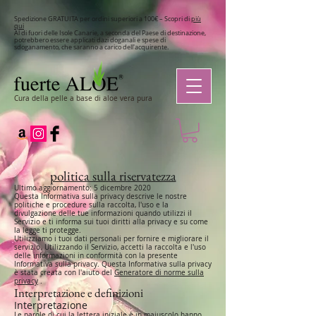
Spedizione GRATUITA per ordini superiori a 100€ – Scopri di
più
qui
Al di fuori delle Isole Canarie, a seconda del Paese di destinazione,
potrebbero essere applicati dazi doganali e spese di
sdoganamento, che saranno a carico dell'acquirente.
Cura della pelle a base di aloe vera pura
politica sulla riservatezza
Ultimo aggiornamento: 5 dicembre 2020
Questa Informativa sulla privacy descrive le nostre
politiche e procedure sulla raccolta, l'uso e la
divulgazione delle tue informazioni quando utilizzi il
Servizio e ti informa sui tuoi diritti alla privacy e su come
la legge ti protegge.
Utilizziamo i tuoi dati personali per fornire e migliorare il
servizio. Utilizzando il Servizio, accetti la raccolta e l'uso
delle informazioni in conformità con la presente
Informativa sulla privacy. Questa Informativa sulla privacy
è stata creata con l'aiuto del
Generatore di norme sulla
privacy
.
Interpretazione e definizioni
Interpretazione
Le parole di cui la lettera iniziale è in maiuscolo hanno