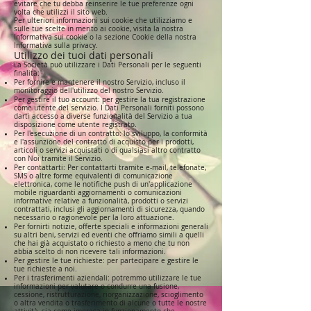
evitare che tu debba reinserire le tue preferenze ogni
volta che utilizzi il sito web.
Per ulteriori informazioni sui cookie che utilizziamo e
sulle tue scelte in merito ai cookie, visita la nostra
Informativa sui cookie o la sezione Cookie della nostra
Informativa sulla privacy.
Utilizzo dei tuoi dati personali
La Società può utilizzare i Dati Personali per le seguenti
finalità:
Per fornire e mantenere il nostro Servizio, incluso il
monitoraggio dell'utilizzo del nostro Servizio.
Per gestire il tuo account: per gestire la tua registrazione
come utente del servizio. I Dati Personali forniti possono
darti accesso a diverse funzionalità del Servizio a tua
disposizione come utente registrato.
Per l'esecuzione di un contratto: lo sviluppo, la conformità
e l'assunzione del contratto di acquisto per i prodotti,
articoli o servizi acquistati o di qualsiasi altro contratto
con Noi tramite il Servizio.
Per contattarti: Per contattarti tramite e-mail, telefonate,
SMS o altre forme equivalenti di comunicazione
elettronica, come le notifiche push di un'applicazione
mobile riguardanti aggiornamenti o comunicazioni
informative relative a funzionalità, prodotti o servizi
contrattati, inclusi gli aggiornamenti di sicurezza, quando
necessario o ragionevole per la loro attuazione.
Per fornirti notizie, offerte speciali e informazioni generali
su altri beni, servizi ed eventi che offriamo simili a quelli
che hai già acquistato o richiesto a meno che tu non
abbia scelto di non ricevere tali informazioni.
Per gestire le tue richieste: per partecipare e gestire le
tue richieste a noi.
Per i trasferimenti aziendali: potremmo utilizzare le tue
informazioni per valutare o condurre una fusione,
cessione, ristrutturazione, riorganizzazione, scioglimento
o altra vendita o trasferimento di alcune o tutte le nostre