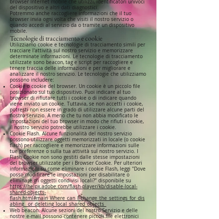
browser Internet mobile che utilizzi, identificatori univoci
del dispositivo e altri dati diagnostici.
Potremmo anche raccogliere informazioni che il tuo
browser invia ogni volta che visiti il nostro servizio o
quando accedi al servizio da o tramite un dispositivo
mobile.
Tecnologie di tracciamento e cookie
Utilizziamo cookie e tecnologie di tracciamento simili per
tracciare l'attività sul nostro servizio e memorizzare
determinate informazioni. Le tecnologie di tracciamento
utilizzate sono beacon, tag e script per raccogliere e
tenere traccia delle informazioni e per migliorare e
analizzare il nostro servizio. Le tecnologie che utilizziamo
possono includere:
Cookie o cookie del browser. Un cookie è un piccolo file
posizionato sul tuo dispositivo. Puoi indicare al tuo
browser di rifiutare tutti i cookie o di indicare quando
viene inviato un cookie. Tuttavia, se non accetti i cookie,
potresti non essere in grado di utilizzare alcune parti del
nostro servizio. A meno che tu non abbia modificato le
impostazioni del tuo browser in modo che rifiuti i cookie,
il nostro servizio potrebbe utilizzare i cookie.
Cookie Flash. Alcune funzionalità del nostro servizio
possono utilizzare oggetti memorizzati in locale (o cookie
flash) per raccogliere e memorizzare informazioni sulle
tue preferenze o sulla tua attività sul nostro servizio. I
Flash Cookie non sono gestiti dalle stesse impostazioni
del browser utilizzate per i Browser Cookie. Per ulteriori
informazioni su come eliminare i cookie Flash, leggi "Dove
posso modificare le impostazioni per disabilitare o
eliminare gli oggetti condivisi locali?" disponibile su
https://helpx.adobe.com/flash-player/kb/disable-local-
shared-objects-
flash.html#main_Where_can_I_change_the_settings_for_dis
abling__or_deleting_local_shared_objects_
Web beacon. Alcune sezioni del nostro Servizio e delle
nostre e-mail possono contenere piccoli file elettronici