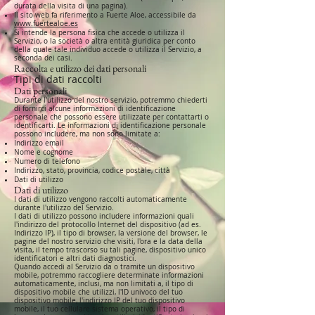
durata della visita di una pagina).
Il sito web fa riferimento a Fuerte Aloe, accessibile da
www.fuertealoe.es
Si intende la persona fisica che accede o utilizza il
Servizio, o la società o altra entità giuridica per conto
della quale tale individuo accede o utilizza il Servizio, a
seconda dei casi.
Raccolta e utilizzo dei dati personali
Tipi di dati raccolti
Dati personali
Durante l'utilizzo del nostro servizio, potremmo chiederti
di fornirci alcune informazioni di identificazione
personale che possono essere utilizzate per contattarti o
identificarti. Le informazioni di identificazione personale
possono includere, ma non sono limitate a:
Indirizzo email
Nome e cognome
Numero di telefono
Indirizzo, stato, provincia, codice postale, città
Dati di utilizzo
Dati di utilizzo
I dati di utilizzo vengono raccolti automaticamente
durante l'utilizzo del Servizio.
I dati di utilizzo possono includere informazioni quali
l'indirizzo del protocollo Internet del dispositivo (ad es.
Indirizzo IP), il tipo di browser, la versione del browser, le
pagine del nostro servizio che visiti, l'ora e la data della
visita, il tempo trascorso su tali pagine, dispositivo unico
identificatori e altri dati diagnostici.
Quando accedi al Servizio da o tramite un dispositivo
mobile, potremmo raccogliere determinate informazioni
automaticamente, inclusi, ma non limitati a, il tipo di
dispositivo mobile che utilizzi, l'ID univoco del tuo
dispositivo mobile, l'indirizzo IP del tuo dispositivo
mobile, il tuo cellulare sistema operativo, il tipo di