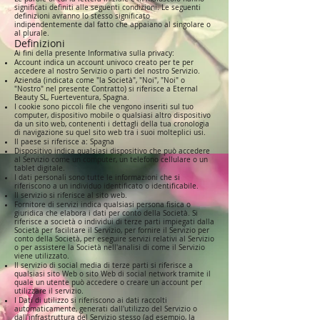
significati definiti alle seguenti condizioni. Le seguenti
definizioni avranno lo stesso significato
indipendentemente dal fatto che appaiano al singolare o
al plurale.
Definizioni
Ai fini della presente Informativa sulla privacy:
Account indica un account univoco creato per te per
accedere al nostro Servizio o parti del nostro Servizio.
Azienda (indicata come "la Società", "Noi", "Noi" o
"Nostro" nel presente Contratto) si riferisce a Eternal
Beauty SL, Fuerteventura, Spagna.
I cookie sono piccoli file che vengono inseriti sul tuo
computer, dispositivo mobile o qualsiasi altro dispositivo
da un sito web, contenenti i dettagli della tua cronologia
di navigazione su quel sito web tra i suoi molteplici usi.
Il paese si riferisce a: Spagna
Dispositivo indica qualsiasi dispositivo che può accedere
al Servizio come un computer, un telefono cellulare o un
tablet digitale.
I dati personali sono tutte le informazioni che si
riferiscono a un individuo identificato o identificabile.
Il servizio si riferisce al sito web.
Fornitore di servizi indica qualsiasi persona fisica o
giuridica che elabora i dati per conto della Società. Si
riferisce a società o individui di terze parti impiegati dalla
Società per facilitare il Servizio, per fornire il Servizio per
conto della Società, per eseguire servizi relativi al Servizio
o per assistere la Società nell'analisi di come il Servizio
viene utilizzato.
Il servizio di social media di terze parti si riferisce a
qualsiasi sito Web o sito Web di social network tramite il
quale un utente può accedere o creare un account per
utilizzare il servizio.
I Dati di utilizzo si riferiscono ai dati raccolti
automaticamente, generati dall'utilizzo del Servizio o
dall'infrastruttura del Servizio stesso (ad esempio, la