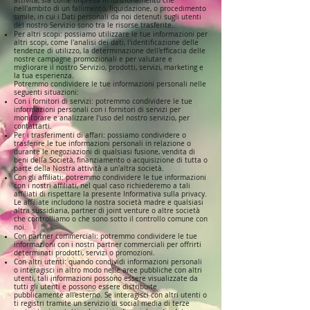
attività, sia come impresa in funzionamento che
nell'ambito di un fallimento, liquidazione, o procedimento
simile, in cui i Dati personali da noi detenuti sugli utenti
del nostro Servizio sono tra le risorse trasferite.
Per altri scopi: possiamo utilizzare le tue informazioni per
altri scopi, come l'analisi dei dati, l'identificazione delle
tendenze di utilizzo, la determinazione dell'efficacia delle
nostre campagne promozionali e per valutare e
migliorare il nostro Servizio, prodotti, servizi, marketing e
la tua esperienza.
Potremmo condividere le tue informazioni personali nelle
seguenti situazioni:
Con i fornitori di servizi: potremmo condividere le tue
informazioni personali con i fornitori di servizi per
monitorare e analizzare l'uso del nostro servizio, per
contattarti.
Per i trasferimenti di affari: possiamo condividere o
trasferire le tue informazioni personali in relazione o
durante le negoziazioni di qualsiasi fusione, vendita di
beni della Società, finanziamento o acquisizione di tutta o
parte della Nostra attività a un'altra società.
Con gli affiliati: potremmo condividere le tue informazioni
con i nostri affiliati, nel qual caso richiederemo a tali
affiliati di rispettare la presente Informativa sulla privacy.
Le affiliate includono la nostra società madre e qualsiasi
altra sussidiaria, partner di joint venture o altre società
che controlliamo o che sono sotto il controllo comune con
noi.
Con partner commerciali: potremmo condividere le tue
informazioni con i nostri partner commerciali per offrirti
determinati prodotti, servizi o promozioni.
Con altri utenti: quando condividi informazioni personali
o interagisci in altro modo nelle aree pubbliche con altri
utenti, tali informazioni possono essere visualizzate da
tutti gli utenti e possono essere distribuite
pubblicamente all'esterno. Se interagisci con altri utenti o
ti registri tramite un servizio di social media di terze