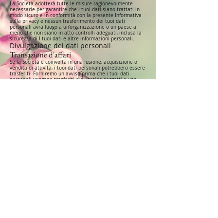
La Società adotterà tutte le misure ragionevolmente
necessarie per garantire che i tuoi dati siano trattati in
modo sicuro e in conformità con la presente Informativa
sulla privacy e nessun trasferimento dei tuoi dati
personali avrà luogo a un'organizzazione o un paese a
meno che non siano in atto controlli adeguati, inclusa la
sicurezza di I tuoi dati e altre informazioni personali.
Divulgazione dei dati personali
Transazione d'affari
Se la Società è coinvolta in una fusione, acquisizione o
vendita di attività, i tuoi dati personali potrebbero essere
trasferiti. Forniremo un avviso prima che i tuoi dati
personali vengano trasferiti e diventino soggetti a una
diversa Informativa sulla privacy.
Forze dell'ordine
In determinate circostanze, la Società potrebbe essere
tenuta a divulgare i Dati personali dell'utente se richiesto
dalla legge o in risposta a richieste valide da parte delle
autorità pubbliche (ad esempio un tribunale o un'agenzia
governativa).
Altri requisiti legali
La Società può divulgare i tuoi dati personali in buona
fede, ritenendo che tale azione sia necessaria per:
Rispettare un obbligo legale
Proteggere e difendere i diritti o la proprietà della Società
Prevenire o indagare su possibili illeciti in relazione al
Servizio
Proteggere la sicurezza personale degli utenti del servizio
o del pubblico
Proteggere dalla responsabilità legale
Sicurezza dei tuoi dati personali
La sicurezza dei tuoi dati personali è importante per noi,
ma ricorda che nessun metodo di trasmissione su
Internet o metodo di archiviazione elettronica è sicuro al